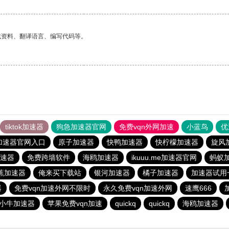
找资料、翻译语言、编写代码等。
tiktok加速器
狗急加速器官网
免费vqn外网加速
小蓝鸟
优
加速器官网入口
原子加速器
快鸭加速器
快柠檬加速器
旋风
速器
免费跨墙软件
海鸥加速器
ikuuu.me加速器官网
蚂蚁
蕉加速器
俺来买下载站
银河加速器
橘子加速器
加速器试用
器
免费vqn加速外网不限时
永久免费vqn加速外网
速鹰666
小牛加速器
苹果免费vqn加速
quickq
quickq
海鸥加速器