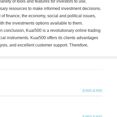
riety of tools and features for investors to use,
essary resources to make informed investment decisions.
 of finance, the economy, social and political issues,
 with the investments options available to them.
In conclusion, Kuai500 is a revolutionary online trading
ncial instruments. Kuai500 offers its clients advantages
lysis, and excellent customer support. Therefore,
支持
[0]
反对
[0]
支持
[0]
反对
[0]