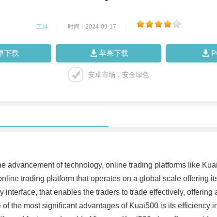
工具
|
时间：2024-09-17
|
卓下载
苹果下载
安卓市场，安全绿色
he advancement of technology, online trading platforms like Kuai
line trading platform that operates on a global scale offering its
 interface, that enables the traders to trade effectively, offering
of the most significant advantages of Kuai500 is its efficiency 