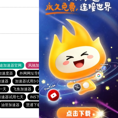
支持
[0]
反对
[0]
支持
[0]
反对
[0]
途加速器官网
风驰加速器
旋风加速器
加速度器
外网网址导航
软件中心
雷霆加速
狂飙加速器
加速器
加速器试用3小时
极光aurora加速器
云梯加速器
一天
飞鱼加速器
小熊加速器
旋风加速度器
白鲸加速器
加速器试用七天
INS下载站
闪电猫加速器
油管加速器
慧通下载站
白鲸加速器
hammer加速器