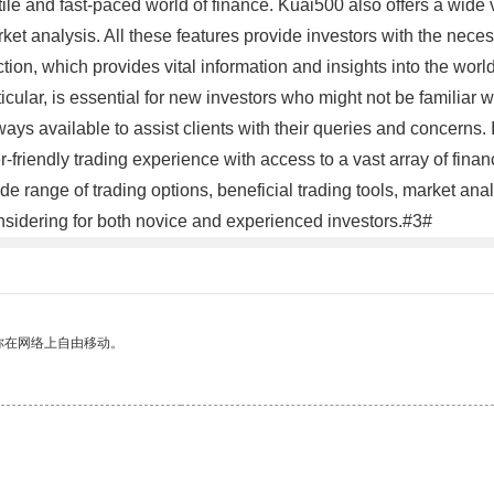
ile and fast-paced world of finance. Kuai500 also offers a wide va
ket analysis. All these features provide investors with the nec
on, which provides vital information and insights into the world
rticular, is essential for new investors who might not be familiar
ays available to assist clients with their queries and concerns. 
er-friendly trading experience with access to a vast array of fina
de range of trading options, beneficial trading tools, market ana
onsidering for both novice and experienced investors.#3#
你在网络上自由移动。