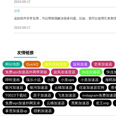
2024-09-17
游客
这款软件非常实用，可以帮助我解决很多问题。比如，我可以使用它来查
2024-09-17
友情链接
网站地图
QuickQ
旋风加速度器
旋风加速
坚果加速器
免费vps加速器外网苹果版
旋风加速度器
快连加速器
快连
哔咔漫画
瑞乐小说
小美
小美vpn
小美加速器
海鸥加
银河加速器
银河加速器
云梯加速器
优途加速器官网
香
T0023下载站
原子加速器
飞鱼加速器
instagram免费加速
免费vqn加速外网安卓
云梯加速器
黑豹加速器
老王vnp
暴雪加速器vp
猎豹加速器