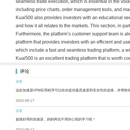
seamless trade execution, which is essential in the volat
including price charts, order management tools, and mar
Kuai500 also provides investors with an educational secti
and how it all relates to the markets. This section, in pa
Furthermore, the platform’s customer support team is alw
platform that provides investors with an efficient and us
which include a fast and seamless trading platform, a wi
Kuai500 is an excellent trading platform that is worth c
评论
游客
这款加速器VPM应用程序可以给你提供最高速度和安全性的连接，并帮助
2024-09-17
游客
超级好用的加速器，妈妈再也不用担心我的学习啦！
2024-09-17