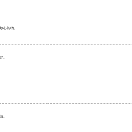
够放心购物。
野。
绩。