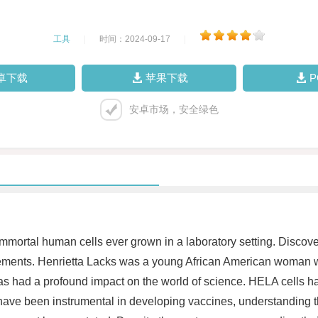
工具
|
时间：2024-09-17
|
卓下载
苹果下载
安卓市场，安全绿色
immortal human cells ever grown in a laboratory setting. Discov
cements. Henrietta Lacks was a young African American woman w
ly has had a profound impact on the world of science. HELA cells 
 have been instrumental in developing vaccines, understanding t