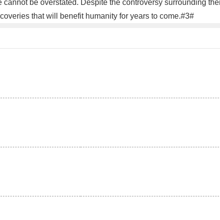
 cannot be overstated. Despite the controversy surrounding their 
scoveries that will benefit humanity for years to come.#3#
。