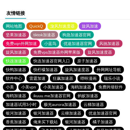
友情链接
网站地图
QuickQ
旋风加速度器
旋风加速
坚果加速器
tiktok加速器
狗急加速器官网
免费vqn外网加速
小蓝鸟
优途加速器官网
风驰加速器
旋风加速器
免费vps加速器外网苹果版
旋风加速度器
快连加速器
快连加速器官网入口
原子加速器
快鸭加速器
快柠檬加速器
旋风加速度器
外网网址导航
软件中心
雷霆加速
狂飙加速器
哔咔漫画
瑞乐小说
小美
小美vpn
小美加速器
海鸥加速器
免费跨墙软件
海鸥加速器
ikuuu.me加速器官网
蚂蚁加速器
加速器试用3小时
极光aurora加速器
云梯加速器
银河加速器
银河加速器
云梯加速器
优途加速器官网
香蕉加速器
俺来买下载站
银河加速器
橘子加速器