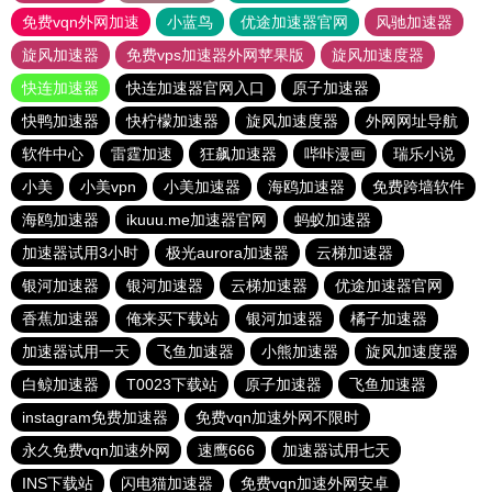
免费vqn外网加速
小蓝鸟
优途加速器官网
风驰加速器
旋风加速器
免费vps加速器外网苹果版
旋风加速度器
快连加速器
快连加速器官网入口
原子加速器
快鸭加速器
快柠檬加速器
旋风加速度器
外网网址导航
软件中心
雷霆加速
狂飙加速器
哔咔漫画
瑞乐小说
小美
小美vpn
小美加速器
海鸥加速器
免费跨墙软件
海鸥加速器
ikuuu.me加速器官网
蚂蚁加速器
加速器试用3小时
极光aurora加速器
云梯加速器
银河加速器
银河加速器
云梯加速器
优途加速器官网
香蕉加速器
俺来买下载站
银河加速器
橘子加速器
加速器试用一天
飞鱼加速器
小熊加速器
旋风加速度器
白鲸加速器
T0023下载站
原子加速器
飞鱼加速器
instagram免费加速器
免费vqn加速外网不限时
永久免费vqn加速外网
速鹰666
加速器试用七天
INS下载站
闪电猫加速器
免费vqn加速外网安卓