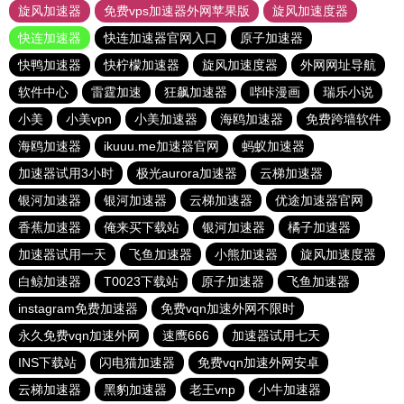
旋风加速器
免费vps加速器外网苹果版
旋风加速度器
快连加速器
快连加速器官网入口
原子加速器
快鸭加速器
快柠檬加速器
旋风加速度器
外网网址导航
软件中心
雷霆加速
狂飙加速器
哔咔漫画
瑞乐小说
小美
小美vpn
小美加速器
海鸥加速器
免费跨墙软件
海鸥加速器
ikuuu.me加速器官网
蚂蚁加速器
加速器试用3小时
极光aurora加速器
云梯加速器
银河加速器
银河加速器
云梯加速器
优途加速器官网
香蕉加速器
俺来买下载站
银河加速器
橘子加速器
加速器试用一天
飞鱼加速器
小熊加速器
旋风加速度器
白鲸加速器
T0023下载站
原子加速器
飞鱼加速器
instagram免费加速器
免费vqn加速外网不限时
永久免费vqn加速外网
速鹰666
加速器试用七天
INS下载站
闪电猫加速器
免费vqn加速外网安卓
云梯加速器
黑豹加速器
老王vnp
小牛加速器