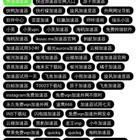
快连加速器
快连加速器官网入口
原子加速器
快鸭加速器
快柠檬加速器
旋风加速度器
外网网址导航
软件中心
雷霆加速
狂飙加速器
哔咔漫画
瑞乐小说
小美
小美vpn
小美加速器
海鸥加速器
免费跨墙软件
海鸥加速器
ikuuu.me加速器官网
蚂蚁加速器
加速器试用3小时
极光aurora加速器
云梯加速器
银河加速器
银河加速器
云梯加速器
优途加速器官网
香蕉加速器
俺来买下载站
银河加速器
橘子加速器
加速器试用一天
飞鱼加速器
小熊加速器
旋风加速度器
白鲸加速器
T0023下载站
原子加速器
飞鱼加速器
instagram免费加速器
免费vqn加速外网不限时
永久免费vqn加速外网
速鹰666
加速器试用七天
INS下载站
闪电猫加速器
免费vqn加速外网安卓
云梯加速器
黑豹加速器
老王vnp
小牛加速器
苹果免费vqn加速
quickq
quickq
海鸥加速器