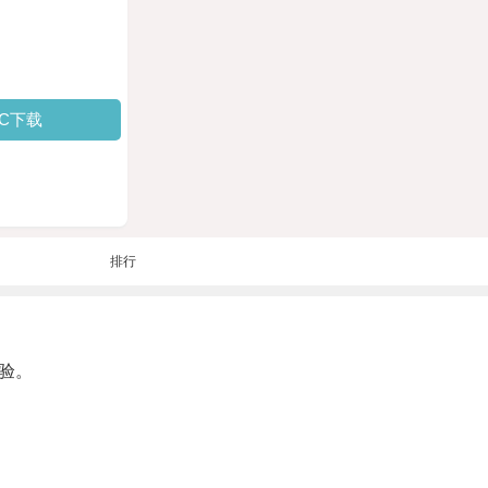
PC下载
排行
验。