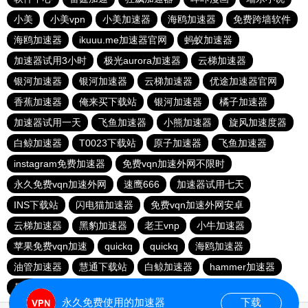
小美
小美vpn
小美加速器
海鸥加速器
免费跨墙软件
海鸥加速器
ikuuu.me加速器官网
蚂蚁加速器
加速器试用3小时
极光aurora加速器
云梯加速器
银河加速器
银河加速器
云梯加速器
优途加速器官网
香蕉加速器
俺来买下载站
银河加速器
橘子加速器
加速器试用一天
飞鱼加速器
小熊加速器
旋风加速度器
白鲸加速器
T0023下载站
原子加速器
飞鱼加速器
instagram免费加速器
免费vqn加速外网不限时
永久免费vqn加速外网
速鹰666
加速器试用七天
INS下载站
闪电猫加速器
免费vqn加速外网安卓
云梯加速器
黑豹加速器
老王vnp
小牛加速器
苹果免费vqn加速
quickq
quickq
海鸥加速器
油管加速器
慧通下载站
白鲸加速器
hammer加速器
暴雪加速器vp
猎豹加速器
永久免费使用的加速器
下载