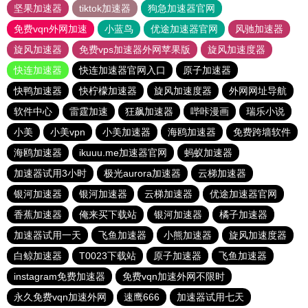
坚果加速器
tiktok加速器
狗急加速器官网
免费vqn外网加速
小蓝鸟
优途加速器官网
风驰加速器
旋风加速器
免费vps加速器外网苹果版
旋风加速度器
快连加速器
快连加速器官网入口
原子加速器
快鸭加速器
快柠檬加速器
旋风加速度器
外网网址导航
软件中心
雷霆加速
狂飙加速器
哔咔漫画
瑞乐小说
小美
小美vpn
小美加速器
海鸥加速器
免费跨墙软件
海鸥加速器
ikuuu.me加速器官网
蚂蚁加速器
加速器试用3小时
极光aurora加速器
云梯加速器
银河加速器
银河加速器
云梯加速器
优途加速器官网
香蕉加速器
俺来买下载站
银河加速器
橘子加速器
加速器试用一天
飞鱼加速器
小熊加速器
旋风加速度器
白鲸加速器
T0023下载站
原子加速器
飞鱼加速器
instagram免费加速器
免费vqn加速外网不限时
永久免费vqn加速外网
速鹰666
加速器试用七天