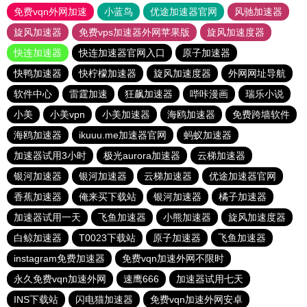
免费vqn外网加速
小蓝鸟
优途加速器官网
风驰加速器
旋风加速器
免费vps加速器外网苹果版
旋风加速度器
快连加速器
快连加速器官网入口
原子加速器
快鸭加速器
快柠檬加速器
旋风加速度器
外网网址导航
软件中心
雷霆加速
狂飙加速器
哔咔漫画
瑞乐小说
小美
小美vpn
小美加速器
海鸥加速器
免费跨墙软件
海鸥加速器
ikuuu.me加速器官网
蚂蚁加速器
加速器试用3小时
极光aurora加速器
云梯加速器
银河加速器
银河加速器
云梯加速器
优途加速器官网
香蕉加速器
俺来买下载站
银河加速器
橘子加速器
加速器试用一天
飞鱼加速器
小熊加速器
旋风加速度器
白鲸加速器
T0023下载站
原子加速器
飞鱼加速器
instagram免费加速器
免费vqn加速外网不限时
永久免费vqn加速外网
速鹰666
加速器试用七天
INS下载站
闪电猫加速器
免费vqn加速外网安卓