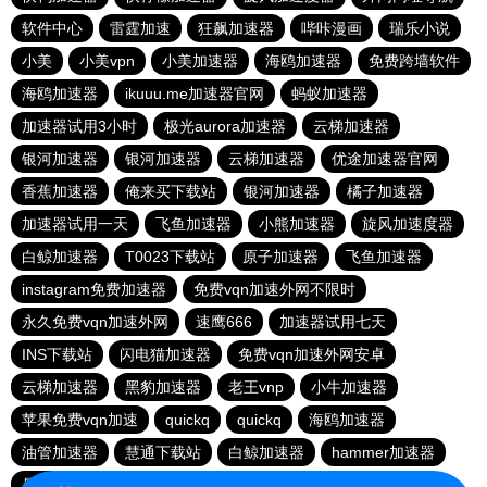
软件中心
雷霆加速
狂飙加速器
哔咔漫画
瑞乐小说
小美
小美vpn
小美加速器
海鸥加速器
免费跨墙软件
海鸥加速器
ikuuu.me加速器官网
蚂蚁加速器
加速器试用3小时
极光aurora加速器
云梯加速器
银河加速器
银河加速器
云梯加速器
优途加速器官网
香蕉加速器
俺来买下载站
银河加速器
橘子加速器
加速器试用一天
飞鱼加速器
小熊加速器
旋风加速度器
白鲸加速器
T0023下载站
原子加速器
飞鱼加速器
instagram免费加速器
免费vqn加速外网不限时
永久免费vqn加速外网
速鹰666
加速器试用七天
INS下载站
闪电猫加速器
免费vqn加速外网安卓
云梯加速器
黑豹加速器
老王vnp
小牛加速器
苹果免费vqn加速
quickq
quickq
海鸥加速器
油管加速器
慧通下载站
白鲸加速器
hammer加速器
暴雪加速器vp
猎豹加速器