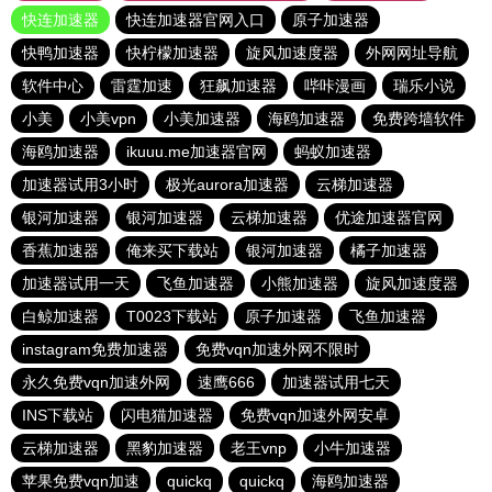
快连加速器
快连加速器官网入口
原子加速器
快鸭加速器
快柠檬加速器
旋风加速度器
外网网址导航
软件中心
雷霆加速
狂飙加速器
哔咔漫画
瑞乐小说
小美
小美vpn
小美加速器
海鸥加速器
免费跨墙软件
海鸥加速器
ikuuu.me加速器官网
蚂蚁加速器
加速器试用3小时
极光aurora加速器
云梯加速器
银河加速器
银河加速器
云梯加速器
优途加速器官网
香蕉加速器
俺来买下载站
银河加速器
橘子加速器
加速器试用一天
飞鱼加速器
小熊加速器
旋风加速度器
白鲸加速器
T0023下载站
原子加速器
飞鱼加速器
instagram免费加速器
免费vqn加速外网不限时
永久免费vqn加速外网
速鹰666
加速器试用七天
INS下载站
闪电猫加速器
免费vqn加速外网安卓
云梯加速器
黑豹加速器
老王vnp
小牛加速器
苹果免费vqn加速
quickq
quickq
海鸥加速器