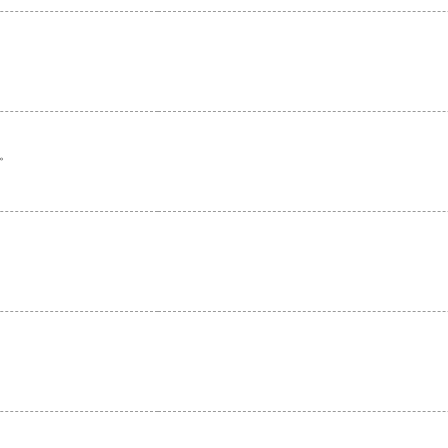
。
。
。