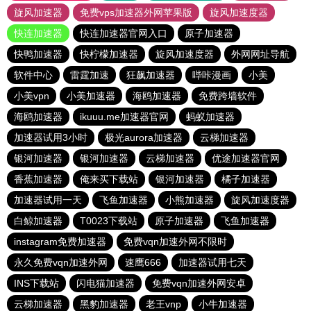
旋风加速器
免费vps加速器外网苹果版
旋风加速度器
快连加速器
快连加速器官网入口
原子加速器
快鸭加速器
快柠檬加速器
旋风加速度器
外网网址导航
软件中心
雷霆加速
狂飙加速器
哔咔漫画
小美
小美vpn
小美加速器
海鸥加速器
免费跨墙软件
海鸥加速器
ikuuu.me加速器官网
蚂蚁加速器
加速器试用3小时
极光aurora加速器
云梯加速器
银河加速器
银河加速器
云梯加速器
优途加速器官网
香蕉加速器
俺来买下载站
银河加速器
橘子加速器
加速器试用一天
飞鱼加速器
小熊加速器
旋风加速度器
白鲸加速器
T0023下载站
原子加速器
飞鱼加速器
instagram免费加速器
免费vqn加速外网不限时
永久免费vqn加速外网
速鹰666
加速器试用七天
INS下载站
闪电猫加速器
免费vqn加速外网安卓
云梯加速器
黑豹加速器
老王vnp
小牛加速器