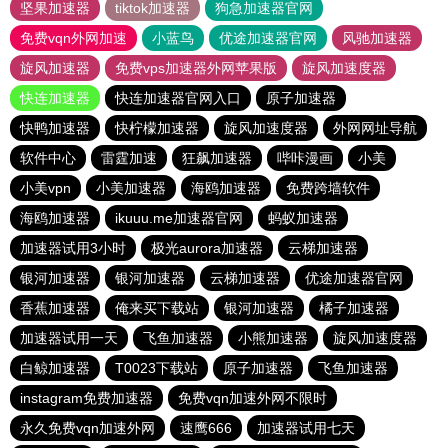
坚果加速器
tiktok加速器
狗急加速器官网
免费vqn外网加速
小蓝鸟
优途加速器官网
风驰加速器
旋风加速器
免费vps加速器外网苹果版
旋风加速度器
快连加速器
快连加速器官网入口
原子加速器
快鸭加速器
快柠檬加速器
旋风加速度器
外网网址导航
软件中心
雷霆加速
狂飙加速器
哔咔漫画
小美
小美vpn
小美加速器
海鸥加速器
免费跨墙软件
海鸥加速器
ikuuu.me加速器官网
蚂蚁加速器
加速器试用3小时
极光aurora加速器
云梯加速器
银河加速器
银河加速器
云梯加速器
优途加速器官网
香蕉加速器
俺来买下载站
银河加速器
橘子加速器
加速器试用一天
飞鱼加速器
小熊加速器
旋风加速度器
白鲸加速器
T0023下载站
原子加速器
飞鱼加速器
instagram免费加速器
免费vqn加速外网不限时
永久免费vqn加速外网
速鹰666
加速器试用七天