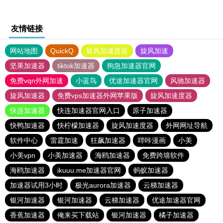
友情链接
网站地图
QuickQ
旋风加速度器
旋风加速
坚果加速器
tiktok加速器
狗急加速器官网
免费vqn外网加速
小蓝鸟
优途加速器官网
风驰加速器
旋风加速器
免费vps加速器外网苹果版
旋风加速度器
快连加速器
快连加速器官网入口
原子加速器
快鸭加速器
快柠檬加速器
旋风加速度器
外网网址导航
软件中心
雷霆加速
狂飙加速器
哔咔漫画
小美
小美vpn
小美加速器
海鸥加速器
免费跨墙软件
海鸥加速器
ikuuu.me加速器官网
蚂蚁加速器
加速器试用3小时
极光aurora加速器
云梯加速器
银河加速器
银河加速器
云梯加速器
优途加速器官网
香蕉加速器
俺来买下载站
银河加速器
橘子加速器