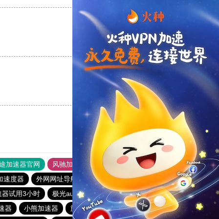
支持
[0]
反对
[0]
支持
[0]
反对
[0]
途加速器官网
风驰加速器
旋风加速器
加速度器
外网网址导航
软件中心
雷霆加速
狂飙加速器
速器试用3小时
极光aurora加速器
云梯加速器
银河加速器
速器
小熊加速器
旋风加速度器
白鲸加速器