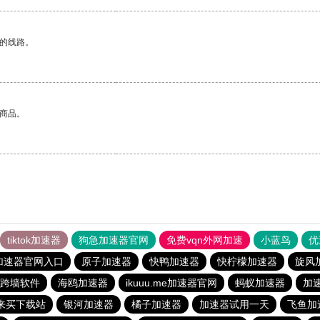
区的线路。
的商品。
tiktok加速器
狗急加速器官网
免费vqn外网加速
小蓝鸟
优
加速器官网入口
原子加速器
快鸭加速器
快柠檬加速器
旋风
跨墙软件
海鸥加速器
ikuuu.me加速器官网
蚂蚁加速器
加
来买下载站
银河加速器
橘子加速器
加速器试用一天
飞鱼加