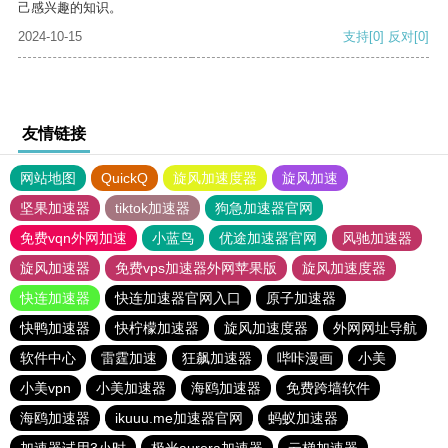
己感兴趣的知识。
2024-10-15
支持
[0]
反对
[0]
友情链接
网站地图
QuickQ
旋风加速度器
旋风加速
坚果加速器
tiktok加速器
狗急加速器官网
免费vqn外网加速
小蓝鸟
优途加速器官网
风驰加速器
旋风加速器
免费vps加速器外网苹果版
旋风加速度器
快连加速器
快连加速器官网入口
原子加速器
快鸭加速器
快柠檬加速器
旋风加速度器
外网网址导航
软件中心
雷霆加速
狂飙加速器
哔咔漫画
小美
小美vpn
小美加速器
海鸥加速器
免费跨墙软件
海鸥加速器
ikuuu.me加速器官网
蚂蚁加速器