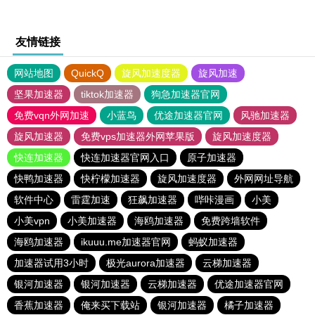
友情链接
网站地图
QuickQ
旋风加速度器
旋风加速
坚果加速器
tiktok加速器
狗急加速器官网
免费vqn外网加速
小蓝鸟
优途加速器官网
风驰加速器
旋风加速器
免费vps加速器外网苹果版
旋风加速度器
快连加速器
快连加速器官网入口
原子加速器
快鸭加速器
快柠檬加速器
旋风加速度器
外网网址导航
软件中心
雷霆加速
狂飙加速器
哔咔漫画
小美
小美vpn
小美加速器
海鸥加速器
免费跨墙软件
海鸥加速器
ikuuu.me加速器官网
蚂蚁加速器
加速器试用3小时
极光aurora加速器
云梯加速器
银河加速器
银河加速器
云梯加速器
优途加速器官网
香蕉加速器
俺来买下载站
银河加速器
橘子加速器