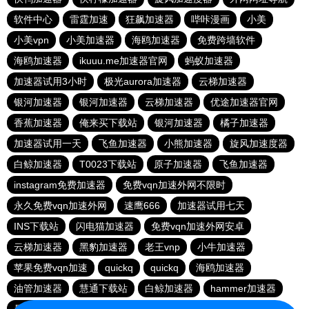
软件中心
雷霆加速
狂飙加速器
哔咔漫画
小美
小美vpn
小美加速器
海鸥加速器
免费跨墙软件
海鸥加速器
ikuuu.me加速器官网
蚂蚁加速器
加速器试用3小时
极光aurora加速器
云梯加速器
银河加速器
银河加速器
云梯加速器
优途加速器官网
香蕉加速器
俺来买下载站
银河加速器
橘子加速器
加速器试用一天
飞鱼加速器
小熊加速器
旋风加速度器
白鲸加速器
T0023下载站
原子加速器
飞鱼加速器
instagram免费加速器
免费vqn加速外网不限时
永久免费vqn加速外网
速鹰666
加速器试用七天
INS下载站
闪电猫加速器
免费vqn加速外网安卓
云梯加速器
黑豹加速器
老王vnp
小牛加速器
苹果免费vqn加速
quickq
quickq
海鸥加速器
油管加速器
慧通下载站
白鲸加速器
hammer加速器