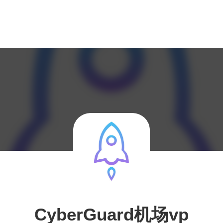
CyberGuard机场vp