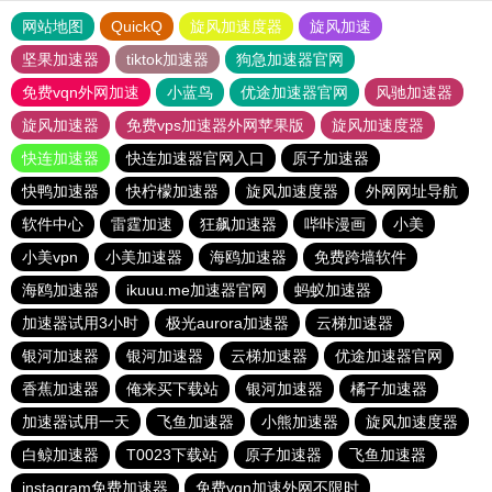
网站地图
QuickQ
旋风加速度器
旋风加速
坚果加速器
tiktok加速器
狗急加速器官网
免费vqn外网加速
小蓝鸟
优途加速器官网
风驰加速器
旋风加速器
免费vps加速器外网苹果版
旋风加速度器
快连加速器
快连加速器官网入口
原子加速器
快鸭加速器
快柠檬加速器
旋风加速度器
外网网址导航
软件中心
雷霆加速
狂飙加速器
哔咔漫画
小美
小美vpn
小美加速器
海鸥加速器
免费跨墙软件
海鸥加速器
ikuuu.me加速器官网
蚂蚁加速器
加速器试用3小时
极光aurora加速器
云梯加速器
银河加速器
银河加速器
云梯加速器
优途加速器官网
香蕉加速器
俺来买下载站
银河加速器
橘子加速器
加速器试用一天
飞鱼加速器
小熊加速器
旋风加速度器
白鲸加速器
T0023下载站
原子加速器
飞鱼加速器
instagram免费加速器
免费vqn加速外网不限时