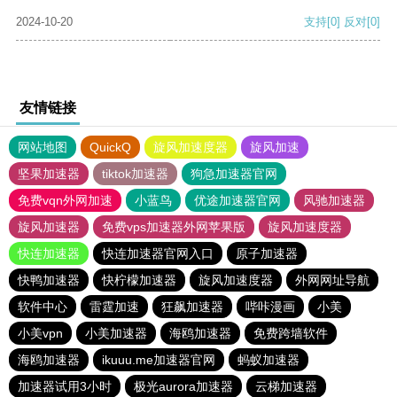
2024-10-20
支持
[0]
反对
[0]
友情链接
网站地图
QuickQ
旋风加速度器
旋风加速
坚果加速器
tiktok加速器
狗急加速器官网
免费vqn外网加速
小蓝鸟
优途加速器官网
风驰加速器
旋风加速器
免费vps加速器外网苹果版
旋风加速度器
快连加速器
快连加速器官网入口
原子加速器
快鸭加速器
快柠檬加速器
旋风加速度器
外网网址导航
软件中心
雷霆加速
狂飙加速器
哔咔漫画
小美
小美vpn
小美加速器
海鸥加速器
免费跨墙软件
海鸥加速器
ikuuu.me加速器官网
蚂蚁加速器
加速器试用3小时
极光aurora加速器
云梯加速器