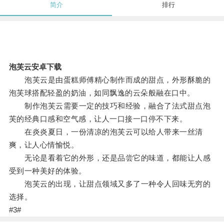
简介
排行
泡芙云安卓下载
泡芙云是由蛋糕师傅精心制作而成的甜点，外形酥脆的
泡芙球搭配轻盈的奶油，如同飘逸的云朵般融在口中。
制作泡芙云需要一定的技巧和经验，融合了法式甜点泡
芙的经典口感和空气感，让人一口接一口停不下来。
在炎炎夏日，一份清凉的泡芙云可以给人带来一丝清
爽，让人心情愉悦。
无论是看着它的外形，还是品尝它的味道，都能让人感
受到一种美好的体验。
泡芙云的出现，让甜点领域又多了一种令人回味无穷的
选择。
#3#