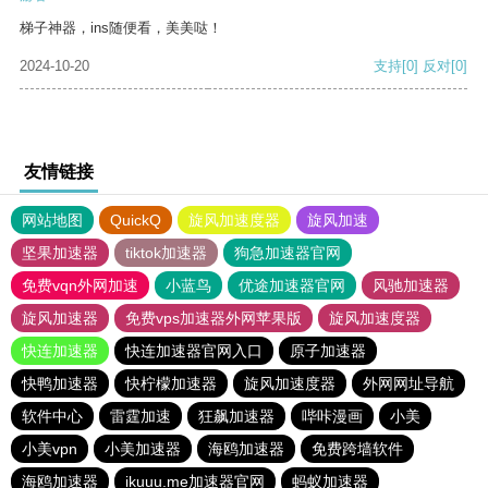
梯子神器，ins随便看，美美哒！
2024-10-20
支持
[0]
反对
[0]
友情链接
网站地图
QuickQ
旋风加速度器
旋风加速
坚果加速器
tiktok加速器
狗急加速器官网
免费vqn外网加速
小蓝鸟
优途加速器官网
风驰加速器
旋风加速器
免费vps加速器外网苹果版
旋风加速度器
快连加速器
快连加速器官网入口
原子加速器
快鸭加速器
快柠檬加速器
旋风加速度器
外网网址导航
软件中心
雷霆加速
狂飙加速器
哔咔漫画
小美
小美vpn
小美加速器
海鸥加速器
免费跨墙软件
海鸥加速器
ikuuu.me加速器官网
蚂蚁加速器