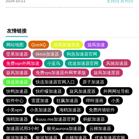
2024-10-21
支持
[0]
反对
[0]
友情链接
网站地图
QuickQ
旋风加速度器
旋风加速
坚果加速器
tiktok加速器
狗急加速器官网
免费vqn外网加速
小蓝鸟
优途加速器官网
风驰加速器
旋风加速器
免费vps加速器外网苹果版
旋风加速度器
快连加速器
快连加速器官网入口
原子加速器
快鸭加速器
快柠檬加速器
旋风加速度器
外网网址导航
软件中心
雷霆加速
狂飙加速器
哔咔漫画
小美
小美vpn
小美加速器
海鸥加速器
免费跨墙软件
海鸥加速器
ikuuu.me加速器官网
蚂蚁加速器
加速器试用3小时
极光aurora加速器
云梯加速器
银河加速器
银河加速器
云梯加速器
优途加速器官网