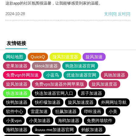
这款app的社区氛围很温馨，让我能够感受到家的温暖。
2024-10-28
支持
[0]
反对
[0]
友情链接
网站地图
QuickQ
旋风加速度器
旋风加速
坚果加速器
tiktok加速器
狗急加速器官网
免费vqn外网加速
小蓝鸟
优途加速器官网
风驰加速器
旋风加速器
免费vps加速器外网苹果版
旋风加速度器
快连加速器
快连加速器官网入口
原子加速器
快鸭加速器
快柠檬加速器
旋风加速度器
外网网址导航
软件中心
雷霆加速
狂飙加速器
哔咔漫画
小美
小美vpn
小美加速器
海鸥加速器
免费跨墙软件
海鸥加速器
ikuuu.me加速器官网
蚂蚁加速器