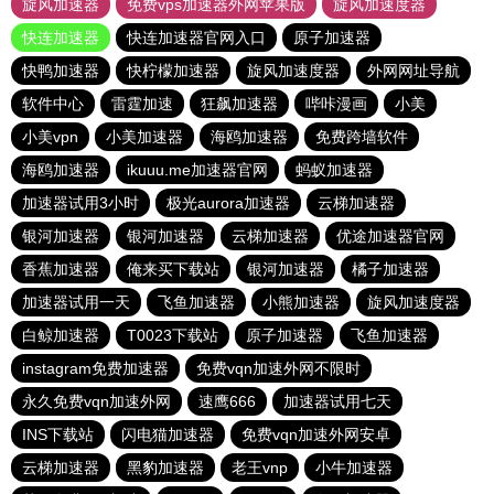
旋风加速器
免费vps加速器外网苹果版
旋风加速度器
快连加速器
快连加速器官网入口
原子加速器
快鸭加速器
快柠檬加速器
旋风加速度器
外网网址导航
软件中心
雷霆加速
狂飙加速器
哔咔漫画
小美
小美vpn
小美加速器
海鸥加速器
免费跨墙软件
海鸥加速器
ikuuu.me加速器官网
蚂蚁加速器
加速器试用3小时
极光aurora加速器
云梯加速器
银河加速器
银河加速器
云梯加速器
优途加速器官网
香蕉加速器
俺来买下载站
银河加速器
橘子加速器
加速器试用一天
飞鱼加速器
小熊加速器
旋风加速度器
白鲸加速器
T0023下载站
原子加速器
飞鱼加速器
instagram免费加速器
免费vqn加速外网不限时
永久免费vqn加速外网
速鹰666
加速器试用七天
INS下载站
闪电猫加速器
免费vqn加速外网安卓
云梯加速器
黑豹加速器
老王vnp
小牛加速器