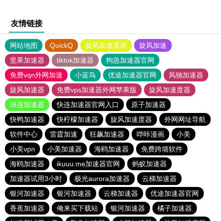
友情链接
网站地图
QuickQ
旋风加速度器
旋风加速
坚果加速器
tiktok加速器
狗急加速器官网
免费vqn外网加速
小蓝鸟
优途加速器官网
风驰加速器
旋风加速器
免费vps加速器外网苹果版
旋风加速度器
快连加速器
快连加速器官网入口
原子加速器
快鸭加速器
快柠檬加速器
旋风加速度器
外网网址导航
软件中心
雷霆加速
狂飙加速器
哔咔漫画
小美
小美vpn
小美加速器
海鸥加速器
免费跨墙软件
海鸥加速器
ikuuu.me加速器官网
蚂蚁加速器
加速器试用3小时
极光aurora加速器
云梯加速器
银河加速器
银河加速器
云梯加速器
优途加速器官网
香蕉加速器
俺来买下载站
银河加速器
橘子加速器