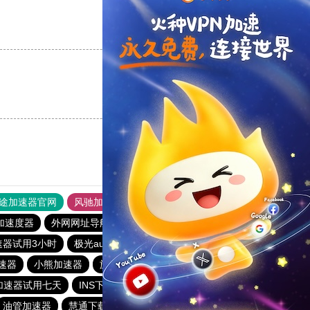
支持
[0]
反对
[0]
支持
[0]
反对
[0]
途加速器官网
风驰加速器
旋风加速器
加速度器
外网网址导航
软件中心
雷霆加速
狂飙加速器
速器试用3小时
极光aurora加速器
云梯加速器
银河加速器
速器
小熊加速器
旋风加速度器
白鲸加速器
加速器试用七天
INS下载站
闪电猫加速器
油管加速器
慧通下载站
白鲸加速器
hammer加速器