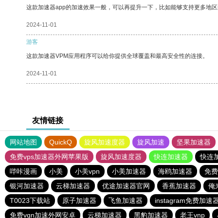
这款加速器app的加速效果一般，可以再提升一下，比如能够支持更多地
2024-11-01
游客
这款加速器VPM应用程序可以给你提供全球覆盖和最高安全性的连接。
2024-11-01
友情链接
网站地图
QuickQ
旋风加速度器
旋风加速
坚果加速器
免费vps加速器外网苹果版
旋风加速度器
快连加速器
快连
哔咔漫画
小美
小美vpn
小美加速器
海鸥加速器
免费
银河加速器
云梯加速器
优途加速器官网
香蕉加速器
俺
T0023下载站
原子加速器
飞鱼加速器
instagram免费加速
免费vqn加速外网安卓
云梯加速器
黑豹加速器
老王vnp