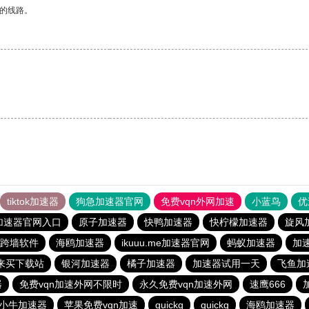
区的线路。
tiktok加速器
狗急加速器官网
免费vqn外网加速
小蓝鸟
优
加速器官网入口
原子加速器
快鸭加速器
快柠檬加速器
旋风
跨墙软件
海鸥加速器
ikuuu.me加速器官网
蚂蚁加速器
加
来买下载站
银河加速器
橘子加速器
加速器试用一天
飞鱼加
器
免费vqn加速外网不限时
永久免费vqn加速外网
速鹰666
小牛加速器
苹果免费vqn加速
quickq
quickq
海鸥加速器