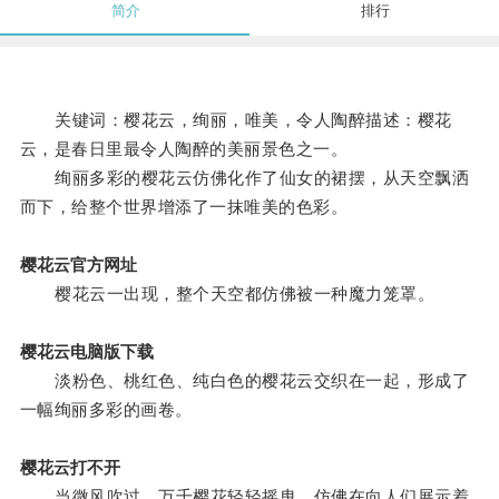
简介
排行
关键词：樱花云，绚丽，唯美，令人陶醉描述：樱花
云，是春日里最令人陶醉的美丽景色之一。
绚丽多彩的樱花云仿佛化作了仙女的裙摆，从天空飘洒
而下，给整个世界增添了一抹唯美的色彩。
樱花云官方网址
樱花云一出现，整个天空都仿佛被一种魔力笼罩。
樱花云电脑版下载
淡粉色、桃红色、纯白色的樱花云交织在一起，形成了
一幅绚丽多彩的画卷。
樱花云打不开
当微风吹过，万千樱花轻轻摇曳，仿佛在向人们展示着