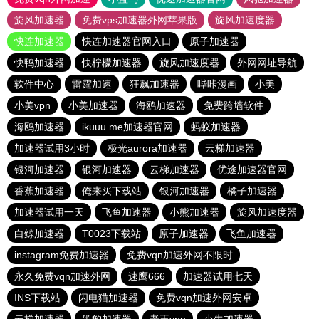
旋风加速器
免费vps加速器外网苹果版
旋风加速度器
快连加速器
快连加速器官网入口
原子加速器
快鸭加速器
快柠檬加速器
旋风加速度器
外网网址导航
软件中心
雷霆加速
狂飙加速器
哔咔漫画
小美
小美vpn
小美加速器
海鸥加速器
免费跨墙软件
海鸥加速器
ikuuu.me加速器官网
蚂蚁加速器
加速器试用3小时
极光aurora加速器
云梯加速器
银河加速器
银河加速器
云梯加速器
优途加速器官网
香蕉加速器
俺来买下载站
银河加速器
橘子加速器
加速器试用一天
飞鱼加速器
小熊加速器
旋风加速度器
白鲸加速器
T0023下载站
原子加速器
飞鱼加速器
instagram免费加速器
免费vqn加速外网不限时
永久免费vqn加速外网
速鹰666
加速器试用七天
INS下载站
闪电猫加速器
免费vqn加速外网安卓