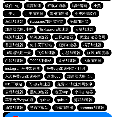
软件中心
雷霆加速
狂飙加速器
哔咔漫画
小美
小美vpn
小美加速器
海鸥加速器
免费跨墙软件
海鸥加速器
ikuuu.me加速器官网
蚂蚁加速器
加速器试用3小时
极光aurora加速器
云梯加速器
银河加速器
银河加速器
云梯加速器
优途加速器官网
香蕉加速器
俺来买下载站
银河加速器
橘子加速器
加速器试用一天
飞鱼加速器
小熊加速器
旋风加速度器
白鲸加速器
T0023下载站
原子加速器
飞鱼加速器
instagram免费加速器
免费vqn加速外网不限时
永久免费vqn加速外网
速鹰666
加速器试用七天
INS下载站
闪电猫加速器
免费vqn加速外网安卓
云梯加速器
黑豹加速器
老王vnp
小牛加速器
苹果免费vqn加速
quickq
quickq
海鸥加速器
油管加速器
慧通下载站
白鲸加速器
hammer加速器
暴雪加速器vp
猎豹加速器