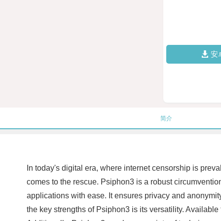
安
简介
In today's digital era, where internet censorship is pre
comes to the rescue. Psiphon3 is a robust circumvention
applications with ease. It ensures privacy and anonymity by
the key strengths of Psiphon3 is its versatility. Availa