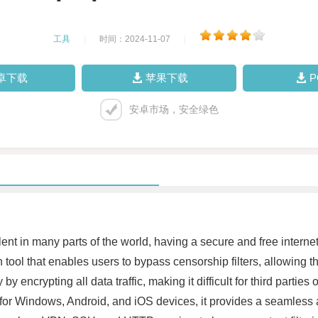
工具
|
时间：2024-11-07
|
卓下载
苹果下载
安卓市场，安全绿色
valent in many parts of the world, having a secure and free inter
 tool that enables users to bypass censorship filters, allowing 
 encrypting all data traffic, making it difficult for third parties 
ble for Windows, Android, and iOS devices, it provides a seamless