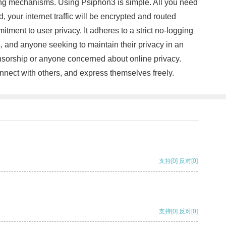
ing mechanisms. Using Psiphon3 is simple. All you need
 your internet traffic will be encrypted and routed
ment to user privacy. It adheres to a strict no-logging
sts, and anyone seeking to maintain their privacy in an
ensorship or anyone concerned about online privacy.
onnect with others, and express themselves freely.
支持
[0]
反对
[0]
支持
[0]
反对
[0]