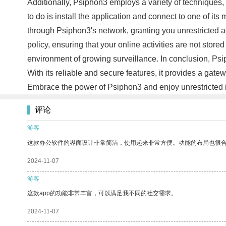
Additionally, Psiphon3 employs a variety of techniques
to do is install the application and connect to one of it
through Psiphon3's network, granting you unrestricted a
policy, ensuring that your online activities are not store
environment of growing surveillance. In conclusion, Psi
With its reliable and secure features, it provides a gate
Embrace the power of Psiphon3 and enjoy unrestricted 
评论
游客
这款办公软件的界面设计非常简洁，使用起来非常方便。功能的布局也很
2024-11-07
游客
这款app的功能非常丰富，可以满足我不同的社交需求。
2024-11-07