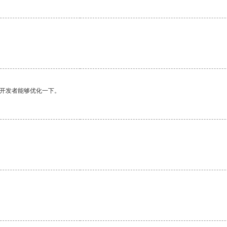
望开发者能够优化一下。