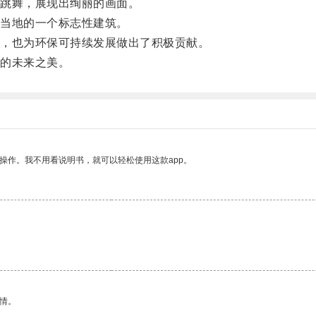
跳舞，展现出绚丽的画面。
当地的一个标志性建筑。
，也为环保可持续发展做出了积极贡献。
的未来之美。
操作。我不用看说明书，就可以轻松使用这款app。
情。