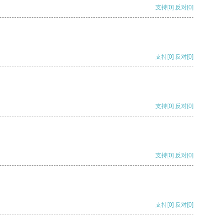
支持
[0]
反对
[0]
支持
[0]
反对
[0]
支持
[0]
反对
[0]
支持
[0]
反对
[0]
支持
[0]
反对
[0]