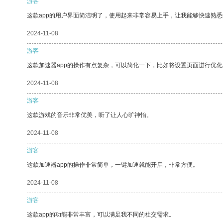
游客
这款app的用户界面简洁明了，使用起来非常容易上手，让我能够快速熟
2024-11-08
游客
这款加速器app的操作有点复杂，可以简化一下，比如将设置页面进行优化
2024-11-08
游客
这款游戏的音乐非常优美，听了让人心旷神怡。
2024-11-08
游客
这款加速器app的操作非常简单，一键加速就能开启，非常方便。
2024-11-08
游客
这款app的功能非常丰富，可以满足我不同的社交需求。