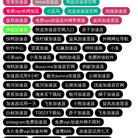
坚果加速器
tiktok加速器
狗急加速器官网
免费vqn外网加速
小蓝鸟
优途加速器官网
风驰加速器
旋风加速器
免费vps加速器外网苹果版
旋风加速度器
快连加速器
快连加速器官网入口
原子加速器
快鸭加速器
快柠檬加速器
旋风加速度器
外网网址导航
软件中心
雷霆加速
狂飙加速器
哔咔漫画
小美
小美vpn
小美加速器
海鸥加速器
免费跨墙软件
海鸥加速器
ikuuu.me加速器官网
蚂蚁加速器
加速器试用3小时
极光aurora加速器
云梯加速器
银河加速器
银河加速器
云梯加速器
优途加速器官网
香蕉加速器
俺来买下载站
银河加速器
橘子加速器
加速器试用一天
飞鱼加速器
小熊加速器
旋风加速度器
白鲸加速器
T0023下载站
原子加速器
飞鱼加速器
instagram免费加速器
免费vqn加速外网不限时
永久免费vqn加速外网
速鹰666
加速器试用七天