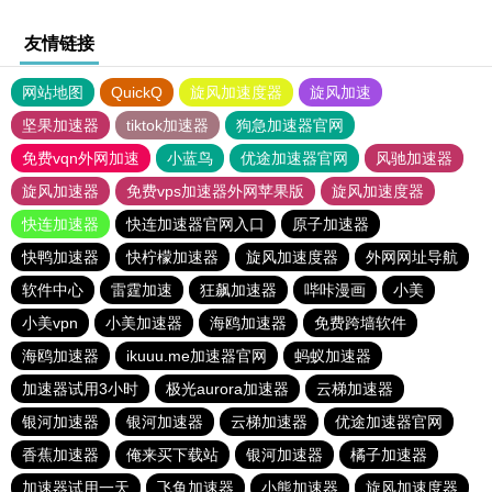
友情链接
网站地图
QuickQ
旋风加速度器
旋风加速
坚果加速器
tiktok加速器
狗急加速器官网
免费vqn外网加速
小蓝鸟
优途加速器官网
风驰加速器
旋风加速器
免费vps加速器外网苹果版
旋风加速度器
快连加速器
快连加速器官网入口
原子加速器
快鸭加速器
快柠檬加速器
旋风加速度器
外网网址导航
软件中心
雷霆加速
狂飙加速器
哔咔漫画
小美
小美vpn
小美加速器
海鸥加速器
免费跨墙软件
海鸥加速器
ikuuu.me加速器官网
蚂蚁加速器
加速器试用3小时
极光aurora加速器
云梯加速器
银河加速器
银河加速器
云梯加速器
优途加速器官网
香蕉加速器
俺来买下载站
银河加速器
橘子加速器
加速器试用一天
飞鱼加速器
小熊加速器
旋风加速度器