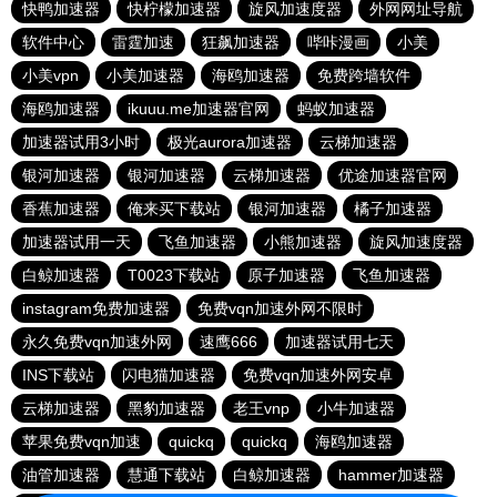
快鸭加速器
快柠檬加速器
旋风加速度器
外网网址导航
软件中心
雷霆加速
狂飙加速器
哔咔漫画
小美
小美vpn
小美加速器
海鸥加速器
免费跨墙软件
海鸥加速器
ikuuu.me加速器官网
蚂蚁加速器
加速器试用3小时
极光aurora加速器
云梯加速器
银河加速器
银河加速器
云梯加速器
优途加速器官网
香蕉加速器
俺来买下载站
银河加速器
橘子加速器
加速器试用一天
飞鱼加速器
小熊加速器
旋风加速度器
白鲸加速器
T0023下载站
原子加速器
飞鱼加速器
instagram免费加速器
免费vqn加速外网不限时
永久免费vqn加速外网
速鹰666
加速器试用七天
INS下载站
闪电猫加速器
免费vqn加速外网安卓
云梯加速器
黑豹加速器
老王vnp
小牛加速器
苹果免费vqn加速
quickq
quickq
海鸥加速器
油管加速器
慧通下载站
白鲸加速器
hammer加速器