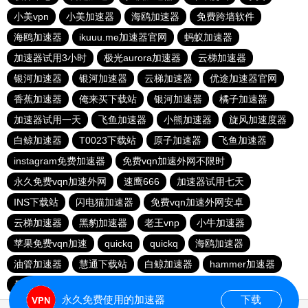
小美vpn
小美加速器
海鸥加速器
免费跨墙软件
海鸥加速器
ikuuu.me加速器官网
蚂蚁加速器
加速器试用3小时
极光aurora加速器
云梯加速器
银河加速器
银河加速器
云梯加速器
优途加速器官网
香蕉加速器
俺来买下载站
银河加速器
橘子加速器
加速器试用一天
飞鱼加速器
小熊加速器
旋风加速度器
白鲸加速器
T0023下载站
原子加速器
飞鱼加速器
instagram免费加速器
免费vqn加速外网不限时
永久免费vqn加速外网
速鹰666
加速器试用七天
INS下载站
闪电猫加速器
免费vqn加速外网安卓
云梯加速器
黑豹加速器
老王vnp
小牛加速器
苹果免费vqn加速
quickq
quickq
海鸥加速器
油管加速器
慧通下载站
白鲸加速器
hammer加速器
暴雪加速器vp
猎豹加速器
永久免费使用的加速器
下载