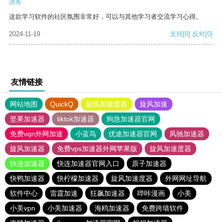
游客
这款学习软件的社区氛围非常好，可以与其他学习者交流学习心得。
2024-11-19
支持
[0]
反对
[0]
友情链接
网站地图
QuickQ
旋风加速度器
旋风加速
坚果加速器
tiktok加速器
狗急加速器官网
免费vqn外网加速
小蓝鸟
优途加速器官网
风驰加速器
旋风加速器
免费vps加速器外网苹果版
旋风加速度器
快连加速器
快连加速器官网入口
原子加速器
快鸭加速器
快柠檬加速器
旋风加速度器
外网网址导航
软件中心
雷霆加速
狂飙加速器
哔咔漫画
小美
小美vpn
小美加速器
海鸥加速器
免费跨墙软件