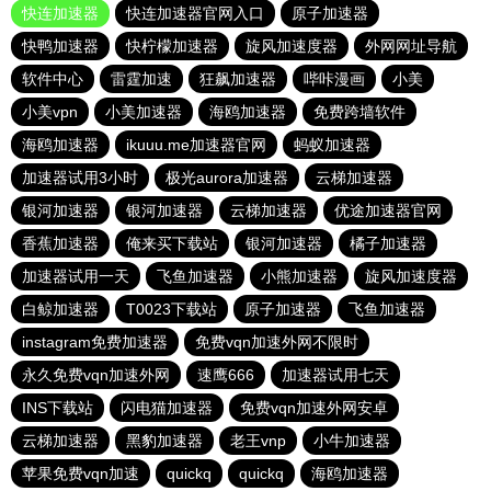
快连加速器
快连加速器官网入口
原子加速器
快鸭加速器
快柠檬加速器
旋风加速度器
外网网址导航
软件中心
雷霆加速
狂飙加速器
哔咔漫画
小美
小美vpn
小美加速器
海鸥加速器
免费跨墙软件
海鸥加速器
ikuuu.me加速器官网
蚂蚁加速器
加速器试用3小时
极光aurora加速器
云梯加速器
银河加速器
银河加速器
云梯加速器
优途加速器官网
香蕉加速器
俺来买下载站
银河加速器
橘子加速器
加速器试用一天
飞鱼加速器
小熊加速器
旋风加速度器
白鲸加速器
T0023下载站
原子加速器
飞鱼加速器
instagram免费加速器
免费vqn加速外网不限时
永久免费vqn加速外网
速鹰666
加速器试用七天
INS下载站
闪电猫加速器
免费vqn加速外网安卓
云梯加速器
黑豹加速器
老王vnp
小牛加速器
苹果免费vqn加速
quickq
quickq
海鸥加速器