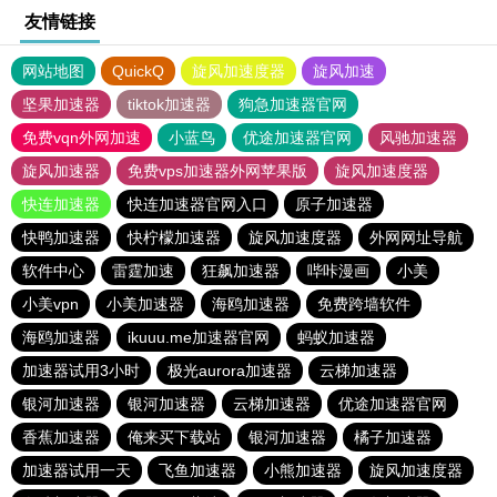
友情链接
网站地图
QuickQ
旋风加速度器
旋风加速
坚果加速器
tiktok加速器
狗急加速器官网
免费vqn外网加速
小蓝鸟
优途加速器官网
风驰加速器
旋风加速器
免费vps加速器外网苹果版
旋风加速度器
快连加速器
快连加速器官网入口
原子加速器
快鸭加速器
快柠檬加速器
旋风加速度器
外网网址导航
软件中心
雷霆加速
狂飙加速器
哔咔漫画
小美
小美vpn
小美加速器
海鸥加速器
免费跨墙软件
海鸥加速器
ikuuu.me加速器官网
蚂蚁加速器
加速器试用3小时
极光aurora加速器
云梯加速器
银河加速器
银河加速器
云梯加速器
优途加速器官网
香蕉加速器
俺来买下载站
银河加速器
橘子加速器
加速器试用一天
飞鱼加速器
小熊加速器
旋风加速度器