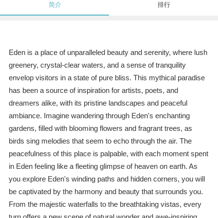
简介
排行
Eden is a place of unparalleled beauty and serenity, where lush
greenery, crystal-clear waters, and a sense of tranquility
envelop visitors in a state of pure bliss. This mythical paradise
has been a source of inspiration for artists, poets, and
dreamers alike, with its pristine landscapes and peaceful
ambiance. Imagine wandering through Eden's enchanting
gardens, filled with blooming flowers and fragrant trees, as
birds sing melodies that seem to echo through the air. The
peacefulness of this place is palpable, with each moment spent
in Eden feeling like a fleeting glimpse of heaven on earth. As
you explore Eden's winding paths and hidden corners, you will
be captivated by the harmony and beauty that surrounds you.
From the majestic waterfalls to the breathtaking vistas, every
turn offers a new scene of natural wonder and awe-inspiring