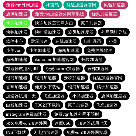
免费vqn外网加速
小蓝鸟
优途加速器官网
风驰加速器
旋风加速器
免费vps加速器外网苹果版
旋风加速度器
快连加速器
快连加速器官网入口
原子加速器
快鸭加速器
快柠檬加速器
旋风加速度器
外网网址导航
软件中心
雷霆加速
狂飙加速器
哔咔漫画
小美
小美vpn
小美加速器
海鸥加速器
免费跨墙软件
海鸥加速器
ikuuu.me加速器官网
蚂蚁加速器
加速器试用3小时
极光aurora加速器
云梯加速器
银河加速器
银河加速器
云梯加速器
优途加速器官网
香蕉加速器
俺来买下载站
银河加速器
橘子加速器
加速器试用一天
飞鱼加速器
小熊加速器
旋风加速度器
白鲸加速器
T0023下载站
原子加速器
飞鱼加速器
instagram免费加速器
免费vqn加速外网不限时
永久免费vqn加速外网
速鹰666
加速器试用七天
INS下载站
闪电猫加速器
免费vqn加速外网安卓