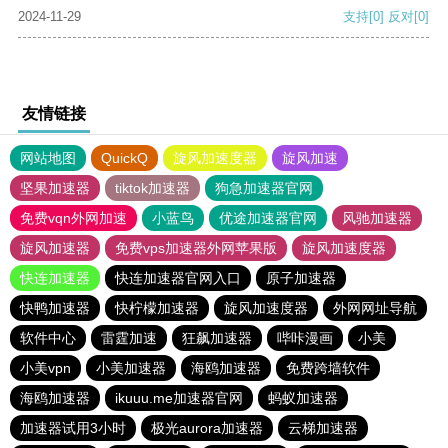
2024-11-29
支持
[0]
反对
[0]
友情链接
网站地图
QuickQ
旋风加速度器
旋风加速
坚果加速器
tiktok加速器
狗急加速器官网
免费vqn外网加速
小蓝鸟
优途加速器官网
风驰加速器
旋风加速器
免费vps加速器外网苹果版
旋风加速度器
快连加速器
快连加速器官网入口
原子加速器
快鸭加速器
快柠檬加速器
旋风加速度器
外网网址导航
软件中心
雷霆加速
狂飙加速器
哔咔漫画
小美
小美vpn
小美加速器
海鸥加速器
免费跨墙软件
海鸥加速器
ikuuu.me加速器官网
蚂蚁加速器
加速器试用3小时
极光aurora加速器
云梯加速器