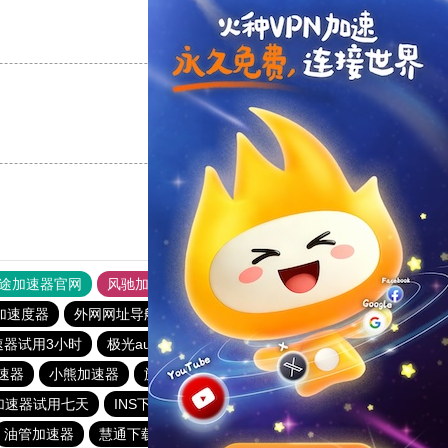
支持
[0]
反对
[0]
支持
[0]
反对
[0]
途加速器官网
风驰加速器
旋风加速器
加速度器
外网网址导航
软件中心
雷霆加速
狂飙加速器
速器试用3小时
极光aurora加速器
云梯加速器
银河加速器
速器
小熊加速器
旋风加速度器
白鲸加速器
加速器试用七天
INS下载站
闪电猫加速器
油管加速器
慧通下载站
白鲸加速器
hammer加速器