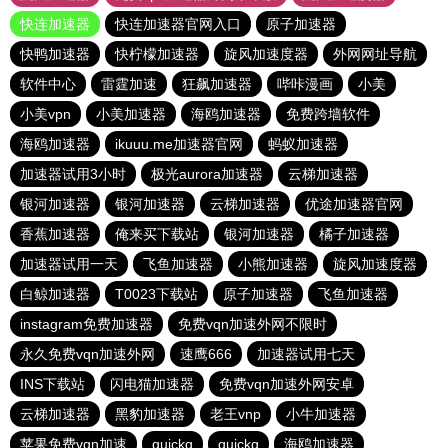
快连加速器
快连加速器官网入口
原子加速器
快鸭加速器
快柠檬加速器
旋风加速度器
外网网址导航
软件中心
雷霆加速
狂飙加速器
哔咔漫画
小美
小美vpn
小美加速器
海鸥加速器
免费跨墙软件
海鸥加速器
ikuuu.me加速器官网
蚂蚁加速器
加速器试用3小时
极光aurora加速器
云梯加速器
银河加速器
银河加速器
云梯加速器
优途加速器官网
香蕉加速器
俺来买下载站
银河加速器
橘子加速器
加速器试用一天
飞鱼加速器
小熊加速器
旋风加速度器
白鲸加速器
T0023下载站
原子加速器
飞鱼加速器
instagram免费加速器
免费vqn加速外网不限时
永久免费vqn加速外网
速鹰666
加速器试用七天
INS下载站
闪电猫加速器
免费vqn加速外网安卓
云梯加速器
黑豹加速器
老王vnp
小牛加速器
苹果免费vqn加速
quickq
quickq
海鸥加速器