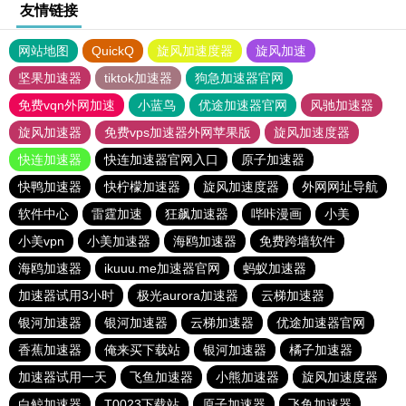
友情链接
网站地图
QuickQ
旋风加速度器
旋风加速
坚果加速器
tiktok加速器
狗急加速器官网
免费vqn外网加速
小蓝鸟
优途加速器官网
风驰加速器
旋风加速器
免费vps加速器外网苹果版
旋风加速度器
快连加速器
快连加速器官网入口
原子加速器
快鸭加速器
快柠檬加速器
旋风加速度器
外网网址导航
软件中心
雷霆加速
狂飙加速器
哔咔漫画
小美
小美vpn
小美加速器
海鸥加速器
免费跨墙软件
海鸥加速器
ikuuu.me加速器官网
蚂蚁加速器
加速器试用3小时
极光aurora加速器
云梯加速器
银河加速器
银河加速器
云梯加速器
优途加速器官网
香蕉加速器
俺来买下载站
银河加速器
橘子加速器
加速器试用一天
飞鱼加速器
小熊加速器
旋风加速度器
白鲸加速器
T0023下载站
原子加速器
飞鱼加速器