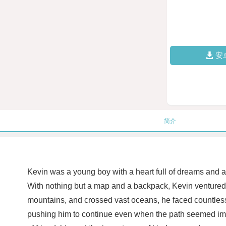
安
简介
Kevin was a young boy with a heart full of dreams and a s
With nothing but a map and a backpack, Kevin ventured 
mountains, and crossed vast oceans, he faced countless 
pushing him to continue even when the path seemed impo