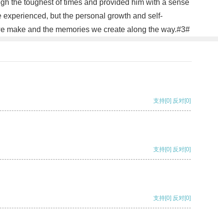
gh the toughest of times and provided him with a sense
e experienced, but the personal growth and self-
ns we make and the memories we create along the way.#3#
支持
[0]
反对
[0]
支持
[0]
反对
[0]
支持
[0]
反对
[0]