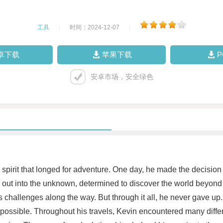
工具
|
时间：2024-12-07
|
卓下载
苹果下载
安卓市场，安全绿色
pirit that longed for adventure. One day, he made the decision to
out into the unknown, determined to discover the world beyond h
challenges along the way. But through it all, he never gave up
ssible. Throughout his travels, Kevin encountered many differen