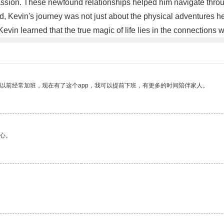
ssion. These newfound relationships helped him navigate throu
end, Kevin's journey was not just about the physical adventures h
Kevin learned that the true magic of life lies in the connectio
我以前经常加班，现在有了这个app，我可以提前下班，有更多的时间陪伴家人。
心。
。