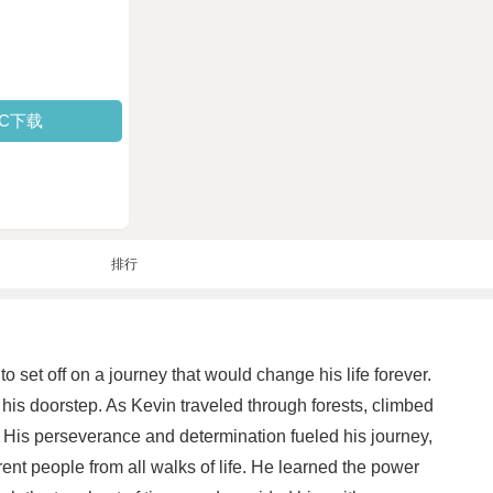
PC下载
排行
 set off on a journey that would change his life forever.
is doorstep. As Kevin traveled through forests, climbed
. His perseverance and determination fueled his journey,
t people from all walks of life. He learned the power