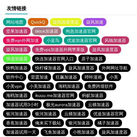
友情链接
网站地图
QuickQ
旋风加速度器
旋风加速
坚果加速器
tiktok加速器
狗急加速器官网
免费vqn外网加速
小蓝鸟
优途加速器官网
风驰加速器
旋风加速器
免费vps加速器外网苹果版
旋风加速度器
快连加速器
快连加速器官网入口
原子加速器
快鸭加速器
快柠檬加速器
旋风加速度器
外网网址导航
软件中心
雷霆加速
狂飙加速器
哔咔漫画
小美
小美vpn
小美加速器
海鸥加速器
免费跨墙软件
海鸥加速器
ikuuu.me加速器官网
蚂蚁加速器
加速器试用3小时
极光aurora加速器
云梯加速器
银河加速器
银河加速器
云梯加速器
优途加速器官网
香蕉加速器
俺来买下载站
银河加速器
橘子加速器
加速器试用一天
飞鱼加速器
小熊加速器
旋风加速度器