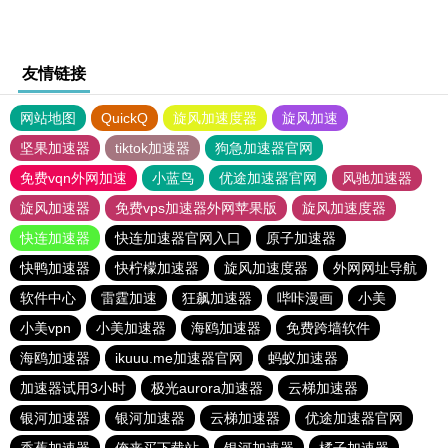
友情链接
网站地图
QuickQ
旋风加速度器
旋风加速
坚果加速器
tiktok加速器
狗急加速器官网
免费vqn外网加速
小蓝鸟
优途加速器官网
风驰加速器
旋风加速器
免费vps加速器外网苹果版
旋风加速度器
快连加速器
快连加速器官网入口
原子加速器
快鸭加速器
快柠檬加速器
旋风加速度器
外网网址导航
软件中心
雷霆加速
狂飙加速器
哔咔漫画
小美
小美vpn
小美加速器
海鸥加速器
免费跨墙软件
海鸥加速器
ikuuu.me加速器官网
蚂蚁加速器
加速器试用3小时
极光aurora加速器
云梯加速器
银河加速器
银河加速器
云梯加速器
优途加速器官网