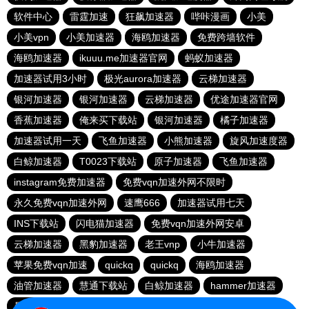
软件中心
雷霆加速
狂飙加速器
哔咔漫画
小美
小美vpn
小美加速器
海鸥加速器
免费跨墙软件
海鸥加速器
ikuuu.me加速器官网
蚂蚁加速器
加速器试用3小时
极光aurora加速器
云梯加速器
银河加速器
银河加速器
云梯加速器
优途加速器官网
香蕉加速器
俺来买下载站
银河加速器
橘子加速器
加速器试用一天
飞鱼加速器
小熊加速器
旋风加速度器
白鲸加速器
T0023下载站
原子加速器
飞鱼加速器
instagram免费加速器
免费vqn加速外网不限时
永久免费vqn加速外网
速鹰666
加速器试用七天
INS下载站
闪电猫加速器
免费vqn加速外网安卓
云梯加速器
黑豹加速器
老王vnp
小牛加速器
苹果免费vqn加速
quickq
quickq
海鸥加速器
油管加速器
慧通下载站
白鲸加速器
hammer加速器
暴雪加速器vp
猎豹加速器